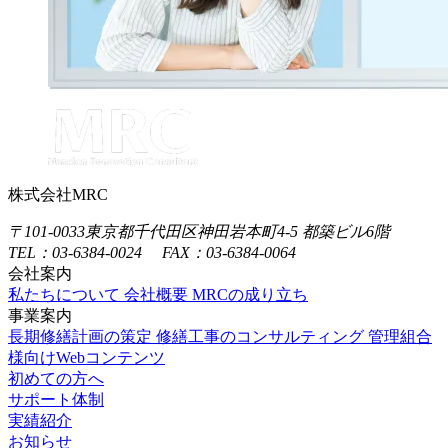
株式会社MRC
〒101-0033
東京都千代田区神田岩本町4-5 都築ビル6階
TEL：03-6384-0024 FAX：03-6384-0064
会社案内
私たちについて
会社概要
MRCの成り立ち
事業案内
長期修繕計画の策定
修繕工事のコンサルティング
管理組合
様向けWebコンテンツ
初めての方へ
サポート体制
実績紹介
お知らせ