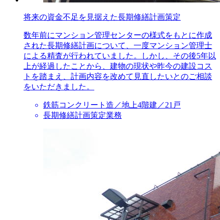
将来の資金不足を見据えた長期修繕計画策定
数年前にマンション管理センターの様式をもとに作成
された長期修繕計画について、一度マンション管理士
による精査が行われていました。しかし、その後5年以
上が経過したことから、建物の現状や昨今の建設コス
トを踏まえ、計画内容を改めて見直したいとのご相談
をいただきました。
鉄筋コンクリート造／地上4階建／21戸
長期修繕計画策定業務