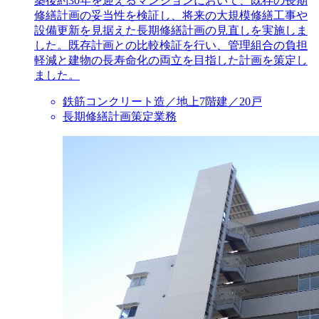
築後約30年を迎えるマンションにおいて、既存の長期
修繕計画の妥当性を検証し、将来の大規模修繕工事や
設備更新を見据えた長期修繕計画の見直しを実施しま
した。既存計画との比較検証を行い、管理組合の負担
軽減と建物の長寿命化の両立を目指した計画を策定し
ました。
鉄筋コンクリート造／地上7階建／20戸
長期修繕計画策定業務