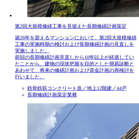
第2回大規模修繕工事を見据えた長期修繕計画策定
築26年を迎えるマンションにおいて、第2回大規模修繕
工事の実施時期の検討および長期修繕計画の見直しを
実施しました。
前回の長期修繕計画見直しから10年以上が経過してい
たことから、建物の現状把握を目的とした簡易診断と
あわせて、将来の修繕計画および資金計画の再検討を
行いました。
鉄骨鉄筋コンクリート造／地上12階建／44戸
長期修繕計画策定業務