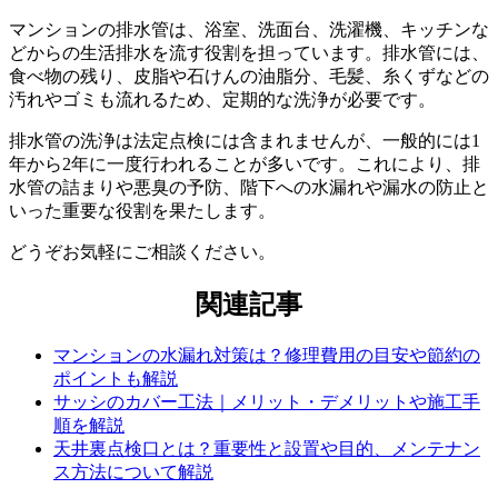
マンションの排水管は、浴室、洗面台、洗濯機、キッチンな
どからの生活排水を流す役割を担っています。排水管には、
食べ物の残り、皮脂や石けんの油脂分、毛髪、糸くずなどの
汚れやゴミも流れるため、定期的な洗浄が必要です。
排水管の洗浄は法定点検には含まれませんが、一般的には1
年から2年に一度行われることが多いです。これにより、排
水管の詰まりや悪臭の予防、階下への水漏れや漏水の防止と
いった重要な役割を果たします。
どうぞお気軽にご相談ください。
関連記事
マンションの水漏れ対策は？修理費用の目安や節約の
ポイントも解説
サッシのカバー工法｜メリット・デメリットや施工手
順を解説
天井裏点検口とは？重要性と設置や目的、メンテナン
ス方法について解説
排水管清掃時の注意点