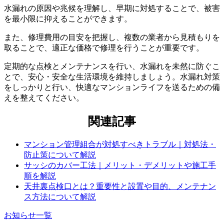
水漏れの原因や兆候を理解し、早期に対処することで、被害
費用を抑えるポイント
を最小限に抑えることができます。
また、修理費用の目安を把握し、複数の業者から見積もりを
取ることで、適正な価格で修理を行うことが重要です。
定期的な点検とメンテナンスを行い、水漏れを未然に防ぐこ
とで、安心・安全な生活環境を維持しましょう。水漏れ対策
をしっかりと行い、快適なマンションライフを送るための備
えを整えてください。
関連記事
マンション管理組合が対処すべきトラブル｜対処法・
防止策について解説
サッシのカバー工法｜メリット・デメリットや施工手
順を解説
天井裏点検口とは？重要性と設置や目的、メンテナン
ス方法について解説
お知らせ一覧