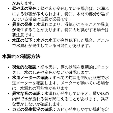
があります。
壁や床の変色：
壁や床が変色している場合は、水漏れ
による影響が考えられます。特に、木材の部分が黒ず
んでいる場合は注意が必要です。
異臭の発生：
水漏れにより、湿気がこもることで異臭
水漏れの兆候と確認方法
が発生することがあります。特にカビ臭がする場合は
要注意です。
水圧の低下：
水道の水圧が突然低下した場合、どこか
で水漏れが発生している可能性があります。
水漏れの確認方法
視覚的な確認：
壁や天井、床の状態を定期的にチェッ
クし、水のしみや変色がないか確認します。
水道メーターの確認：
すべての蛇口を閉めた状態で水
道メーターを確認します。メーターが動いている場合
は、水漏れの可能性があります。
異常な音の確認：
水漏れが発生していると、壁や床の
内部で水が流れる音が聞こえることがあります。異常
な音がしないか確認します。
カビの発生状況の確認：
カビが発生しやすい場所を定