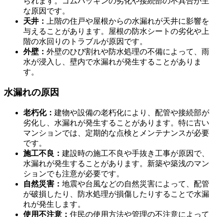
られます。ゴムパッキンの劣化や接続部の不具合が主
な原因です。
天井：
上階の住戸や屋根からの水漏れが天井に影響を
与えることがあります。屋根の防水シートの劣化や上
階の水回りのトラブルが原因です。
外壁：
外壁のひび割れや防水処理の不備によって、雨
水が浸入し、壁内で水漏れが発生することがありま
水漏れが発生する主な場所
す。
水漏れの原因
老朽化：
建物や設備の老朽化により、配管や接続部が
劣化し、水漏れが発生することがあります。特に古い
マンションでは、定期的な点検とメンテナンスが必要
です。
施工不良：
建設時の施工不良や手抜き工事が原因で、
水漏れが発生することがあります。新築や築浅のマン
ションでも注意が必要です。
自然災害：
地震や台風などの自然災害によって、配管
が破損したり、防水処理が損傷したりすることで水漏
れが発生します。
使用不注意：
住民の使用方法や管理の不注意によって