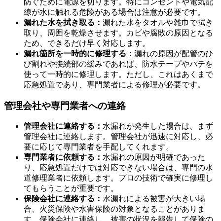
防ぐために電源を切ります。特にコンセントや電気配
線が水に触れる危険がある場合は注意が必要です。
漏れた水を拭き取る：
漏れた水をタオルや雑巾で拭き
取り、周囲を乾燥させます。カビや腐敗の原因となる
ため、できるだけ早く対応します。
水漏れの確認方法
漏れ箇所を一時的に修理する：
漏れの原因が配管のひ
び割れや接続部の緩みであれば、防水テープやパテを
使って一時的に修理します。ただし、これはあくまで
応急処置であり、専門業者による修理が必要です。
管理会社や専門業者への連絡
管理会社に連絡する：
水漏れが発生した場合は、まず
管理会社に連絡します。管理会社が迅速に対応し、必
要に応じて専門業者を手配してくれます。
専門業者に依頼する：
水漏れの原因が明確であった
り、応急処置だけでは対応できない場合は、専門の水
道修理業者に依頼します。プロの技術で確実に修理し
てもらうことが重要です。
保険会社に連絡する：
水漏れによる被害が大きい場
合、火災保険や水害保険の対象となることがありま
す。保険会社に連絡し、被害の状況を報告して保険の