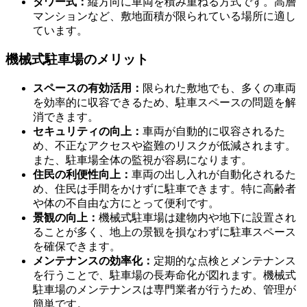
タワー式：
縦方向に車両を積み重ねる方式です。高層
マンションなど、敷地面積が限られている場所に適し
ています。
機械式駐車場のメリット
機械式駐車場の概要
スペースの有効活用：
限られた敷地でも、多くの車両
を効率的に収容できるため、駐車スペースの問題を解
消できます。
セキュリティの向上：
車両が自動的に収容されるた
め、不正なアクセスや盗難のリスクが低減されます。
また、駐車場全体の監視が容易になります。
住民の利便性向上：
車両の出し入れが自動化されるた
め、住民は手間をかけずに駐車できます。特に高齢者
や体の不自由な方にとって便利です。
景観の向上：
機械式駐車場は建物内や地下に設置され
ることが多く、地上の景観を損なわずに駐車スペース
を確保できます。
メンテナンスの効率化：
定期的な点検とメンテナンス
を行うことで、駐車場の長寿命化が図れます。機械式
駐車場のメンテナンスは専門業者が行うため、管理が
簡単です。