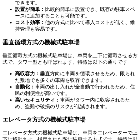
できます。
設置が簡単：
比較的簡単に設置でき、既存の駐車スペ
機械式駐車場の種類
ースに追加することも可能です。
コスト効率：
他の方式に比べて導入コストが低く、維
持管理も容易です。
垂直循環方式の機械式駐車場
垂直循環方式の機械式駐車場は、車両を上下に循環させる方
式で、タワー型とも呼ばれます。特徴は以下の通りです：
高収容力：
垂直方向に車両を循環させるため、限られ
た敷地でも多くの車両を収容できます。
自動化：
車両の出し入れが全自動で行われるため、住
民の利便性が高いです。
高いセキュリティ：
車両がタワー内に収容されるた
め、盗難や破損のリスクが低減されます。
エレベータ方式の機械式駐車場
エレベータ方式の機械式駐車場は、車両をエレベーターで上
下に移動させ、指定された階に駐車する方式です。特徴は以