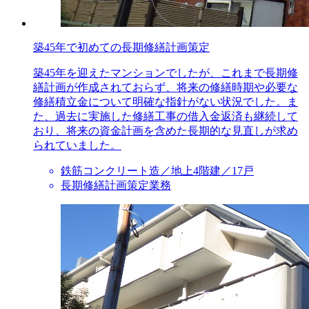
築45年で初めての長期修繕計画策定
築45年を迎えたマンションでしたが、これまで長期修
繕計画が作成されておらず、将来の修繕時期や必要な
修繕積立金について明確な指針がない状況でした。ま
た、過去に実施した修繕工事の借入金返済も継続して
おり、将来の資金計画を含めた長期的な見直しが求め
られていました。
鉄筋コンクリート造／地上4階建／17戸
長期修繕計画策定業務