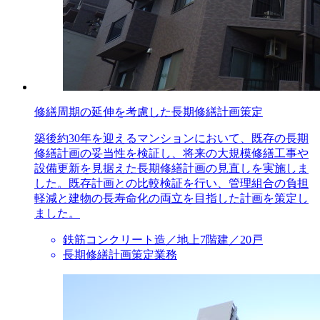
修繕周期の延伸を考慮した長期修繕計画策定
築後約30年を迎えるマンションにおいて、既存の長期
修繕計画の妥当性を検証し、将来の大規模修繕工事や
設備更新を見据えた長期修繕計画の見直しを実施しま
した。既存計画との比較検証を行い、管理組合の負担
軽減と建物の長寿命化の両立を目指した計画を策定し
ました。
鉄筋コンクリート造／地上7階建／20戸
長期修繕計画策定業務