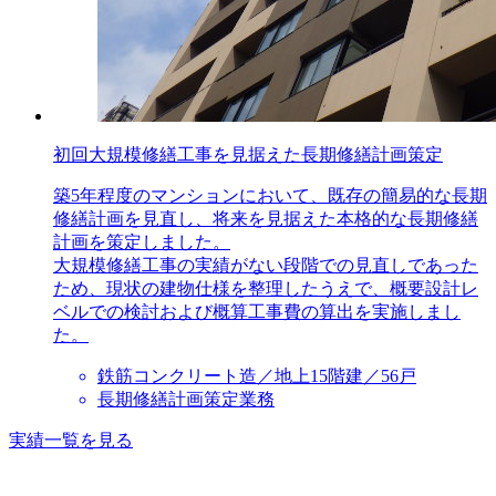
初回大規模修繕工事を見据えた長期修繕計画策定
築5年程度のマンションにおいて、既存の簡易的な長期
修繕計画を見直し、将来を見据えた本格的な長期修繕
計画を策定しました。
大規模修繕工事の実績がない段階での見直しであった
ため、現状の建物仕様を整理したうえで、概要設計レ
ベルでの検討および概算工事費の算出を実施しまし
た。
鉄筋コンクリート造／地上15階建／56戸
長期修繕計画策定業務
実績一覧を見る