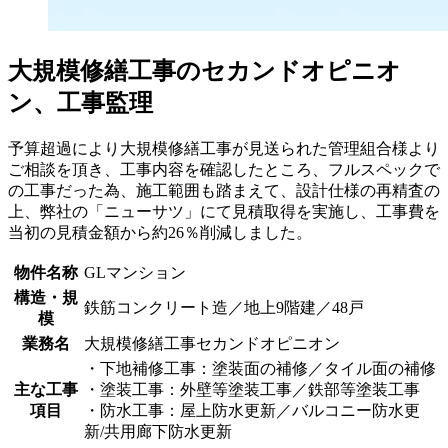
大規模修繕工事のセカンドオピニオ
ン、工事監理
予算超過により大規模修繕工事が見送られた管理組合様より
ご相談を頂き、工事内容を確認したところ、フルスペックで
の工事だった為、施工範囲も踏まえて、設計仕様の再精査の
上、弊社の「ニューサツ」にて見積取得を実施し、工事費を
当初の見積金額から約26％削減しました。
物件名称
GLマンション
構造・規
鉄筋コンクリート造／地上9階建／48戸
模
業務名
大規模修繕工事セカンドオピニオン
・下地補修工事：塗装面の補修／タイル面の補修
主な工事
・塗装工事：外壁等塗装工事／鉄部等塗装工事
項目
・防水工事：屋上防水更新／バルコニー防水更
新/共用廊下防水更新