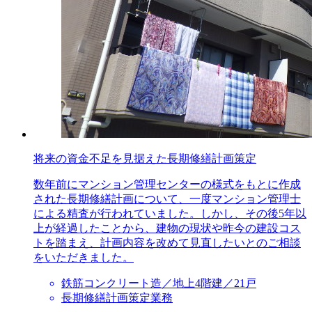
将来の資金不足を見据えた長期修繕計画策定
数年前にマンション管理センターの様式をもとに作成
された長期修繕計画について、一度マンション管理士
による精査が行われていました。しかし、その後5年以
上が経過したことから、建物の現状や昨今の建設コス
トを踏まえ、計画内容を改めて見直したいとのご相談
をいただきました。
鉄筋コンクリート造／地上4階建／21戸
長期修繕計画策定業務