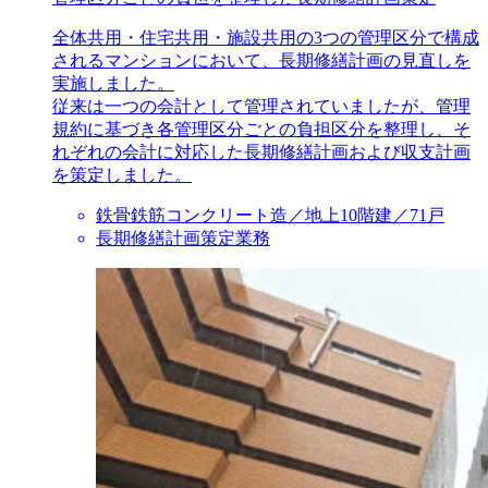
全体共用・住宅共用・施設共用の3つの管理区分で構成
されるマンションにおいて、長期修繕計画の見直しを
実施しました。
従来は一つの会計として管理されていましたが、管理
規約に基づき各管理区分ごとの負担区分を整理し、そ
れぞれの会計に対応した長期修繕計画および収支計画
を策定しました。
鉄骨鉄筋コンクリート造／地上10階建／71戸
長期修繕計画策定業務